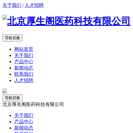
关于我们
|
人才招聘
导航切换
网站首页
关于我们
产品中心
新闻动态
联系我们
人才招聘
导航切换
北京厚生阁医药科技有限公司
关于我们
产品中心
新闻动态