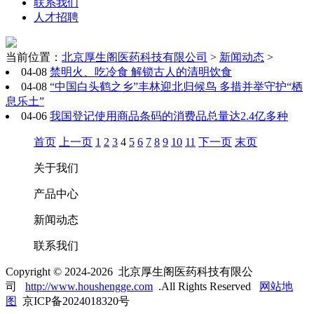
联系我们
人才招聘
当前位置：
北京厚生阁医药科技有限公司
>
新闻动态
>
04-08
禁明火、吃冷食 解锁古人的清明饮食
04-08
“中国白头鹤之乡”丰林迎北归候鸟 多措并举守护“栖
息乐土”
04-06
我国登记使用商品条码的消费品总量达2.4亿多种
首页
上一页
1
2
3
4
5
6
7
8
9
10
11
下一页
末页
关于我们
产品中心
新闻动态
联系我们
Copyright © 2024-2026 北京厚生阁医药科技有限公
司
http://www.houshengge.com
.All Rights Reserved
网站地
图
京ICP备2024018320号